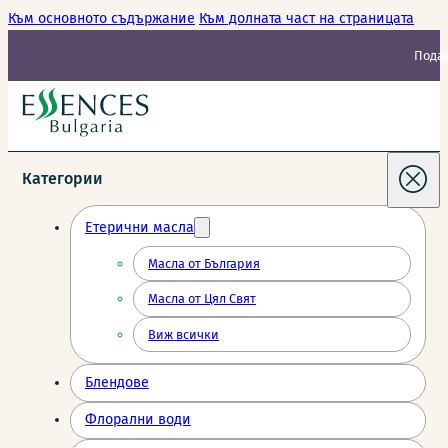
Към основното съдържание
Към долната част на страницата
Подар
Категории
Етерични масла
Масла от България
Масла от Цял Свят
Виж всички
Блендове
Флорални води