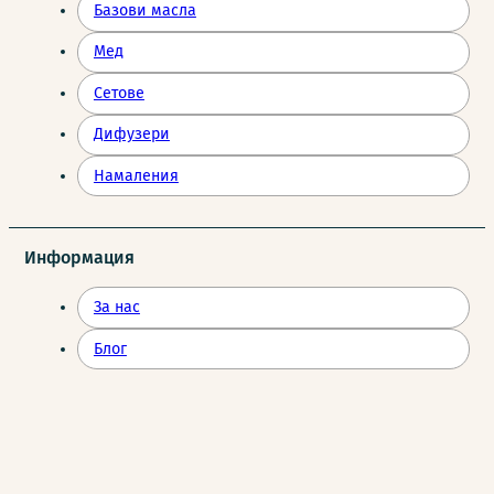
Базови масла
Мед
Сетове
Дифузери
Намаления
Информация
За нас
Блог