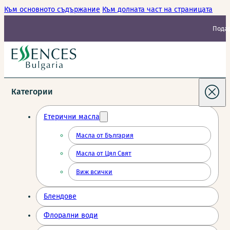
Към основното съдържание
Към долната част на страницата
Подар
Категории
Етерични масла
Масла от България
Масла от Цял Свят
Виж всички
Блендове
Флорални води