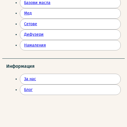
Базови масла
Мед
Сетове
Дифузери
Намаления
Информация
За нас
Блог