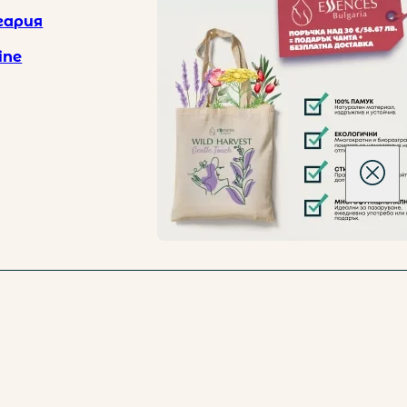
гария
 лв.
ine