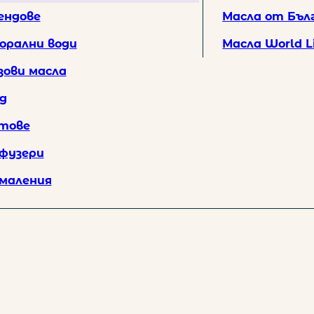
ата
ендове
Масла от Бъл
памучна чанта и безплатна доставка за поръчки над 30 EUR / 58.67
орални води
Масла World L
зови масла
д
тове
фузери
маления