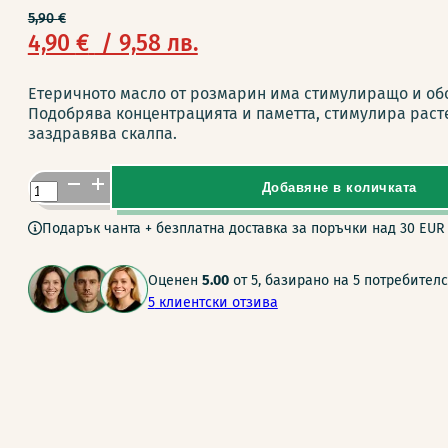
5,90
€
Original
Текущата
4,90
€
/ 9,58 лв.
price
цена
Етеричното масло от розмарин има стимулиращо и об
was:
е:
Подобрява концентрацията и паметта, стимулира расте
заздравява скалпа.
5,90 €
4,90 €
/ 11,54 лв..
/ 9,58 лв..
количество
Добавяне в количката
за
Подарък чанта + безплатна доставка за поръчки над 30 EUR
Био
Етерично
Оценен
5.00
от 5, базирано на
5
потребителс
Масло
5
клиентски отзива
от
Розмарин
(10мл)