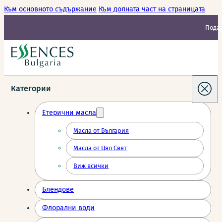
Към основното съдържание
Към долната част на страницата
Подар
Категории
Етерични масла
Масла от България
Масла от Цял Свят
Виж всички
Блендове
Флорални води