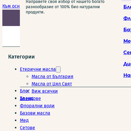
Направете своя избор от нашето богато
Към основното съдържание
Към долната част на страниц
Бл
разнообразие от 100% био натурални
продукти.
Подарък 
Фл
Ба
Ме
Се
Категории
Ди
Етерични масла
На
Масла от България
Масла от Цял Свят
Блог
Виж всички
За нас
Блендове
Флорални води
Базови масла
Мед
Сетове