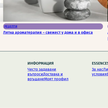
РЕЦЕПТИ
Лятна ароматерапия – свежест у дома и в офиса
ИНФОРМАЦИЯ
ESSENCE
Често задавани
За нас
Ли
въпроси
Доставка и
условия
връщане
Моят профил