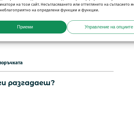
катори на този сайт. Несъгласяването или оттеглянето на съгласието м
 неблагоприятно на определени функции и функции.
Приеми
Управление на опциите
 поръчката
 ги разгадаеш?