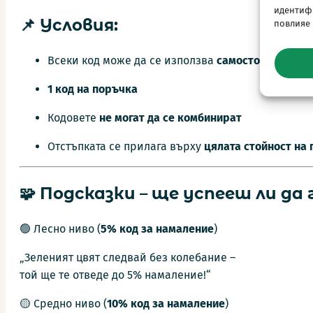
идентифи
📌 Условия:
повлияе
Всеки код може да се използва
самостоятелно
1 код на поръчка
Кодовете
не могат да се комбинират
Отстъпката се прилага върху
цялата стойност на
🧩 Подсказки – ще успееш ли да
🟢 Лесно ниво (
5% код за намаление
)
„Зеленият цвят следвай без колебание –
той ще те отведе до 5% намаление!“
🟡 Средно ниво (
10%
код за намаление
)