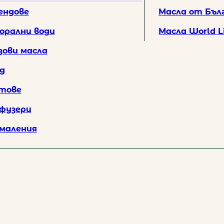
ата
ендове
Масла от Бъл
памучна чанта и безплатна доставка за поръчки над 30 EUR / 58.67
орални води
Масла World L
зови масла
д
тове
фузери
маления