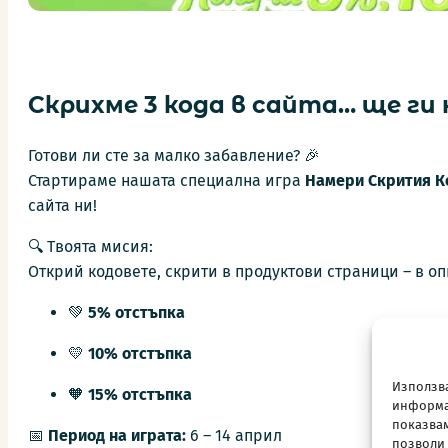
Скрихме 3 кода в сайта… ще ги
Готови ли сте за малко забавление? 🎉
Стартираме нашата специална игра
Намери Скрития К
сайта ни!
🔍 Твоята мисия:
Открий кодовете, скрити в продуктови страници – в оп
💚
5% отстъпка
💛
10% отстъпка
Използва
🧡
15% отстъпка
информац
показвам
📅
Период на играта:
6 – 14 април
позволи 