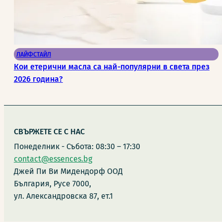
ЛАЙФСТАЙЛ
Кои етерични масла са най-популярни в света през
2026 година?
СВЪРЖЕТЕ СЕ С НАС
Понеделник - Събота: 08:30 – 17:30
contact@essences.bg
Джей Пи Ви Мидендорф ООД
България, Русе 7000,
ул. Александровска 87, ет.1