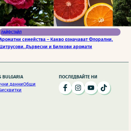
ЛАЙФСТАЙЛ
Ароматни семейства – Какво означават Флорални,
Цитрусови, Дървесни и Билкови аромати
S BULGARIA
ПОСЛЕДВАЙТЕ НИ
чни данни
Общи
Бисквитки