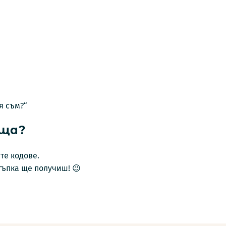
я съм?“
ища?
те кодове.
тъпка ще получиш! 😉