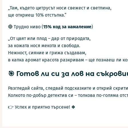
„Там, където цитрусът носи свежест и светлина,
ще откриеш 10% отстъпка.“
🔴 Трудно ниво (
15%
код за намаление
)
„От цвят или плод – дар от природата,
за кожата нося мекота и свобода.
Нежност, сияние и грижа създавам,
в капка аромат красота разкривам – ще познаеш ли ко
🎯 Готов ли си за лов на съкров
Разгледай сайта, следвай подсказките и открий скрити
Колкото по-добър детектив си – толкова по-голяма отс
👉 Успех и приятно търсене! 🍀