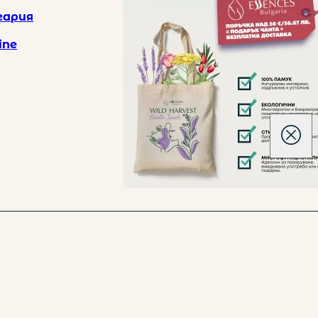
гария
 лв.
ine