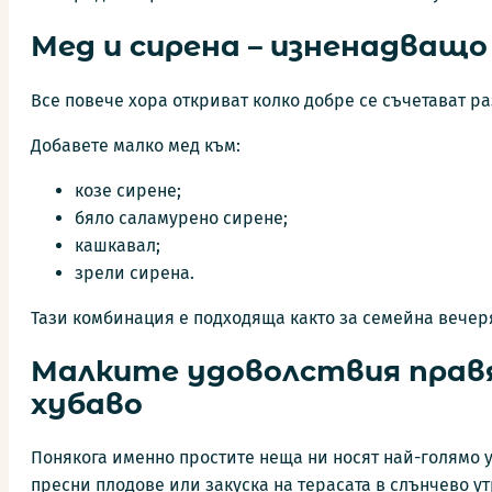
Мед и сирена – изненадващо
Все повече хора откриват колко добре се съчетават р
Добавете малко мед към:
козе сирене;
бяло саламурено сирене;
кашкавал;
зрели сирена.
Тази комбинация е подходяща както за семейна вечеря
Малките удоволствия прав
хубаво
Понякога именно простите неща ни носят най-голямо 
пресни плодове или закуска на терасата в слънчево ут