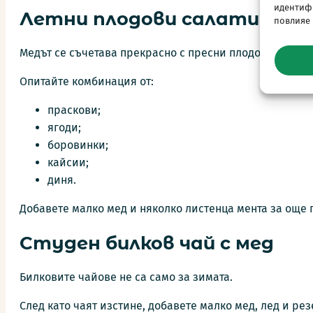
идентифи
Летни плодови салати
повлияе
Медът се съчетава прекрасно с пресни плодове.
Опитайте комбинация от:
праскови;
ягоди;
боровинки;
кайсии;
диня.
Добавете малко мед и няколко листенца мента за още 
Студен билков чай с мед
Билковите чайове не са само за зимата.
След като чаят изстине, добавете малко мед, лед и ре