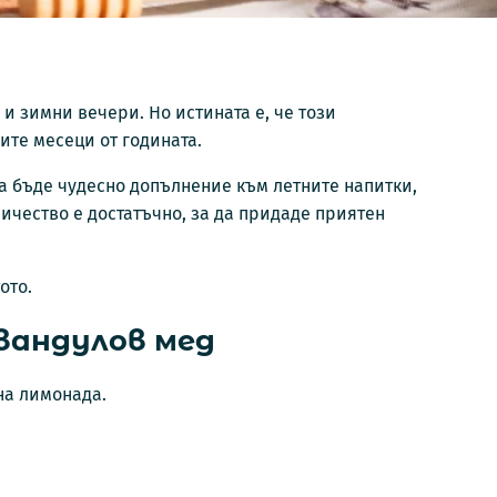
 и зимни вечери. Но истината е, че този
ите месеци от годината.
да бъде чудесно допълнение към летните напитки,
личество е достатъчно, за да придаде приятен
ото.
вандулов мед
на лимонада.