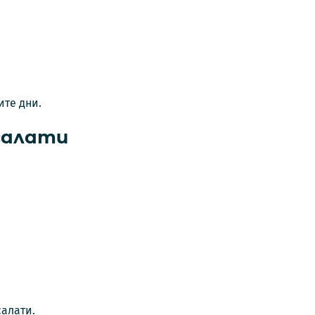
ите дни.
салати
салати.