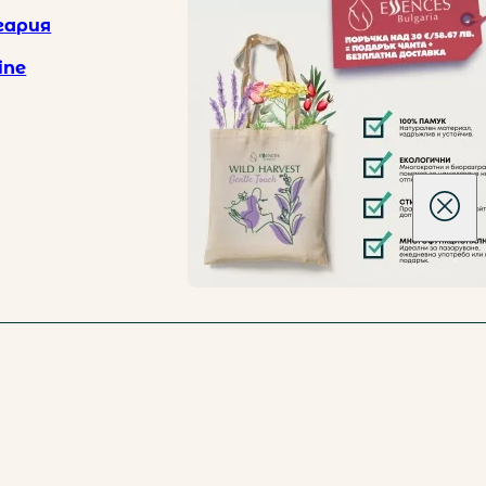
гария
 лв.
ine