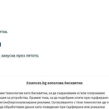
итка.
д
закуска през лятото.
Essences.bg използва бисквитки
ме технологии като бисквитки, за да съхраняваме и/или получаваме
ия за устройства. Правим това, за да подобрим опита при сърфиране 
е (не)персонализирани реклами. Съгласяването с тези технологии ще 
за минути.
да обработваме данни като поведение при сърфиране или уникални