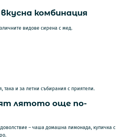
 вкусна комбинация
азличните видове сирена с мед.
, така и за летни събирания с приятели.
ят лятото още по-
удоволствие – чаша домашна лимонада, купичка с
ро.