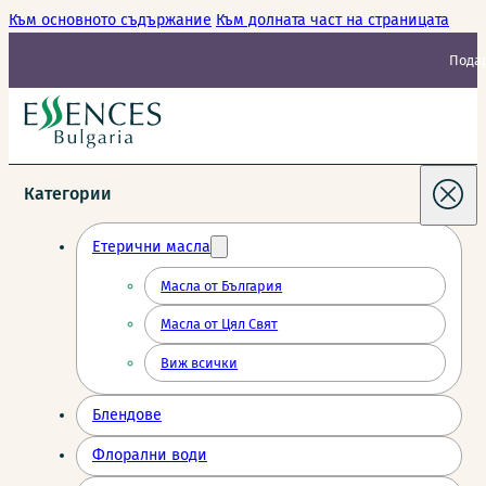
Към основното съдържание
Към долната част на страницата
Подар
Категории
Етерични масла
Масла от България
Масла от Цял Свят
Виж всички
Блендове
Флорални води