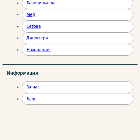
Базови масла
Мед
Сетове
Дифузери
Намаления
Информация
За нас
Блог