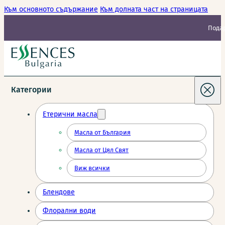
Към основното съдържание
Към долната част на страницата
Подар
Категории
Етерични масла
Масла от България
Масла от Цял Свят
Виж всички
Блендове
Флорални води