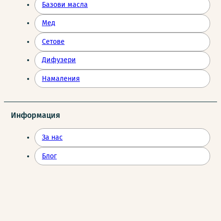
Базови масла
Мед
Сетове
Дифузери
Намаления
Информация
За нас
Блог