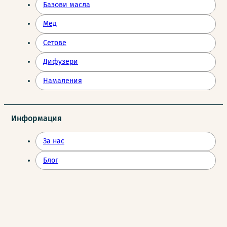
Базови масла
Мед
Сетове
Дифузери
Намаления
Информация
За нас
Блог