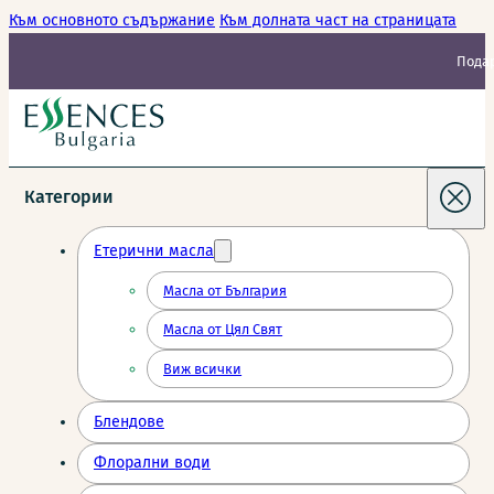
Към основното съдържание
Към долната част на страницата
Подар
Категории
Етерични масла
Масла от България
Масла от Цял Свят
Виж всички
Блендове
Флорални води