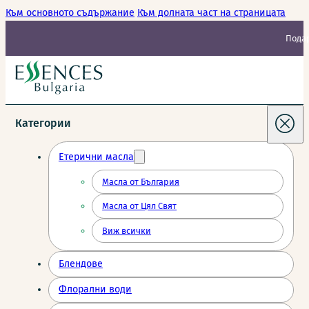
Към основното съдържание
Към долната част на страницата
Подар
Категории
Етерични масла
Масла от България
Масла от Цял Свят
Виж всички
Блендове
Флорални води