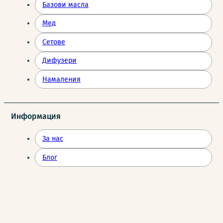
Базови масла
Мед
Сетове
Дифузери
Намаления
Информация
За нас
Блог